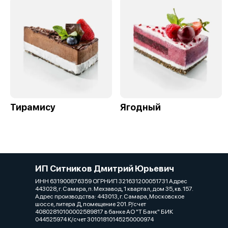
Тирамису
Ягодный
ИП Ситников Дмитрий Юрьевич
ИНН 631900876359 ОГРНИП 321631200051731 Адрес
443028, г. Самара, п. Мехзавод, 1 квартал, дом 35, кв. 157.
Адрес производства: 443013, г. Самара, Московское
шоссе, литера Д, помещение 201. Р/счет
40802810100002589817 в банке АО "Т Банк" БИК
044525974 К/счет 30101810145250000974