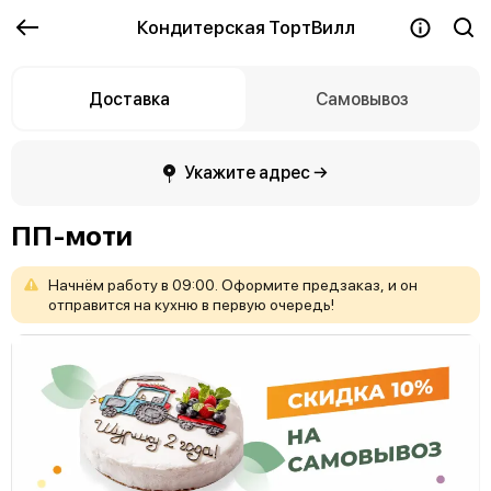
Кондитерская ТортВилл
Доставка
Самовывоз
Укажите адрес →
ПП-моти
Начнём
работу
в
09:00.
Оформите
предзаказ,
и
он
отправится
на
кухню
в
первую
очередь!