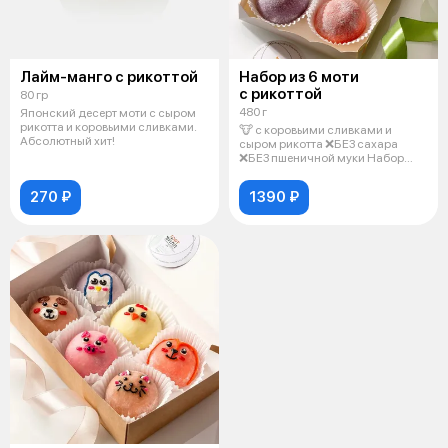
Лайм-манго с рикоттой
Набор из 6 моти
с рикоттой
80 гр
480 г
Японский десерт моти с сыром
рикотта и коровьими сливками.
🐮 с коровьими сливками и
Абсолютный хит!
сыром рикотта ❌БЕЗ сахара
❌БЕЗ пшеничной муки Набор
эксклюзивны
270 ₽
1390 ₽