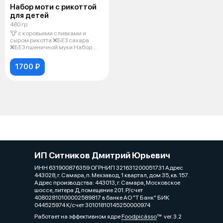
Набор моти с рикоттой
для детей
480 гр
🐮 с коровьими сливками и
сыром рикотта ❌БЕЗ сахара
❌БЕЗ пшеничной муки Набор
эксклюзивны
1700 ₽
ИП Ситников Дмитрий Юрьевич
ИНН 631900876359 ОГРНИП 321631200051731 Адрес
443028, г. Самара, п. Мехзавод, 1 квартал, дом 35, кв. 157.
Адрес производства: 443013, г. Самара, Московское
шоссе, литера Д, помещение 201. Р/счет
40802810100002589817 в банке АО "Т Банк" БИК
044525974 К/счет 30101810145250000974
Работает на эффективном ядре
Foodpicásso
ver. 3.2