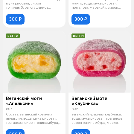
мука рисовая, сироп
манго, вода, мука рисовая,
топинамбура, сгущенное
трегалоза, маракуйя, сироп
кокосовое моло
топинамбу
300 ₽
300 ₽
ВЕГГИ
ВЕГГИ
Веганский моти
Веганский моти
«Апельсин»
«Клубника»
80 г
80 г
Состав: веганский кремчиз,
веганский кремчиз, клубника,
апельсин, вода, мука рисовая,
вода, мука рисовая, трегалоза,
трегалоза, сироп топинамбура,
сироп топинамбура, масло
мас
кокос