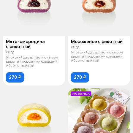
Мята-смородина
Мороженое с рикоттой
с рикоттой
80 гр
80 гр
Японский десерт моти с сыром
рикотта и коровьими сливками.
Японский десерт моти с сыром
Абсолютный хит!
рикотта и коровьими сливками.
Абсолютный хит!
270 ₽
270 ₽
НОВИНКА