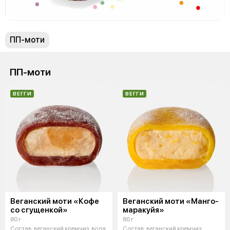
ПП-моти
ПП-моти
ВЕГГИ
ВЕГГИ
Веганский моти «Кофе
Веганский моти «Манго-
со сгущенкой»
маракуйя»
80 г
80 г
Состав: веганский кремчиз, вода,
Состав: веганский кремчиз,