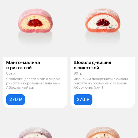
Манго-малина
Шоколад-вишня
с рикоттой
с рикоттой
80 гр
80 гр
Японский десерт моти с сыром
Японский десерт моти с сыром
рикотта и коровьими сливками.
рикотта и коровьими сливками.
Абсолютный хит!
Абсолютный хит!
270 ₽
270 ₽