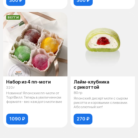
300 ₽
300 ₽
ВЕГГИ
Набор из 4 пп-моти
Лайм-клубника
с рикоттой
320 г
80 гр
Новинка! Японские пп-моти от
ТортВилл. Теперь в увеличенном
Японский десерт моти с сыром
формате - вес каждого моти вме
рикотта и коровьими сливками.
Абсолютный хит!
1090 ₽
270 ₽