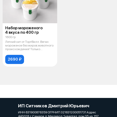
Набор мороженого
4 вкуса по 400 гр
1600 гр
Летний хит от ТортВилл. Веган
мороженое без жиров животного
происхождения! Только
кокосовы
2690 ₽
ИП Ситников Дмитрий Юрьевич
ИНН 631900876359 ОГРНИП 321631200051731 Адрес
443028, г. Самара, п. Мехзавод, 1 квартал, дом 35, кв. 157.